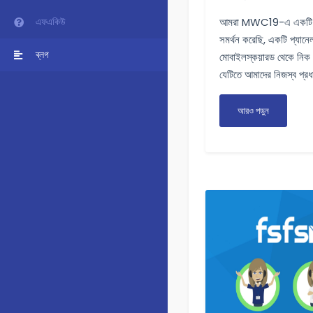
এফএকিউ
আমরা MWC19-এ একটি ফ
সমর্থন করেছি, একটি প্যান
ব্লগ
মোবাইলস্কয়ারড থেকে নিক 
যেটিতে আমাদের নিজস্ব প্রধা
আরও পড়ুন