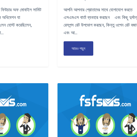
িউচার অফ মোবাইল সামিট
আপনি আপনার শ্রোতাদের সাথে যোগাযোগ করতে
েল অধিবেশন যা
এসএমএস বার্তা ব্যবহার করছেন ‍ ‍ ‍ এবং কিছু দুর্দান
লেন হোস্ট করেছিলেন,
রেসপন্স রেট উপভোগ করছেন, কিন্তু ওপেন রেট বজায
...
এবং আ...
আরও পড়ুন